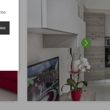
nto.
okie