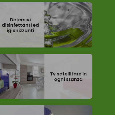
Detersivi
disinfettanti ed
igienizzanti
Tv satellitare in
ogni stanza