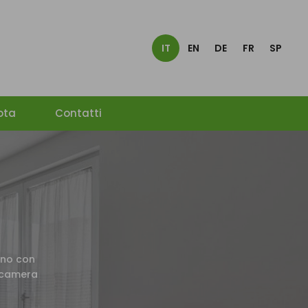
IT
EN
DE
FR
SP
ota
Contatti
rno con
e camera